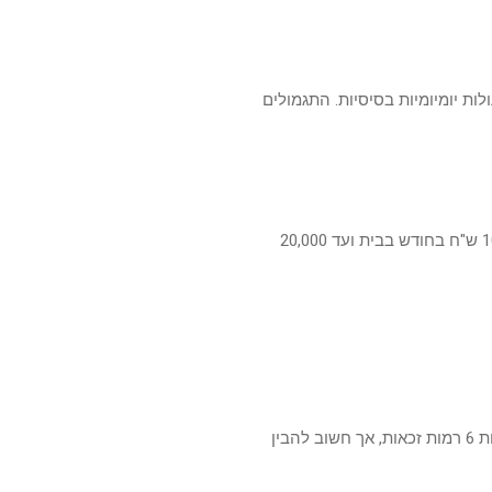
ת יומיומיות בסיסיות. התגמולים
האחריות למימון טיפול סיעודי נופלת ישירות על כתפי המשפחה. זה המצב כיום. טיפול סיעודי עולה עד 10,000 ש"ח בחודש בבית ועד 20,000
. קיימות 6 רמות זכאות, אך חשוב להבין