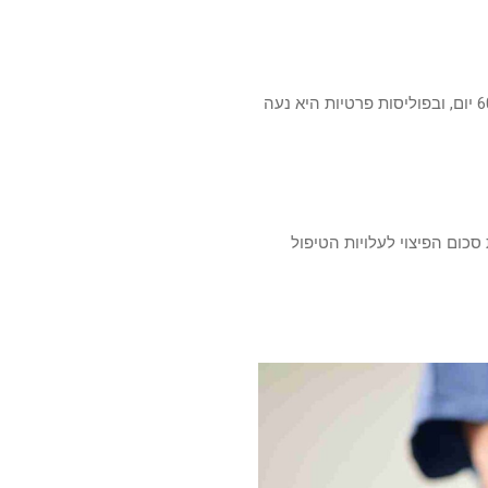
זוהי התקופה שבין המועד בו המבוטח הפך לסיעודי ועד המועד בו הוא זכאי לתגמולים. בקופות החולים היא 60 יום, ובפוליסות פרטיות היא נעה
להתאים את סכום הפיצוי לעלויות הטיפול