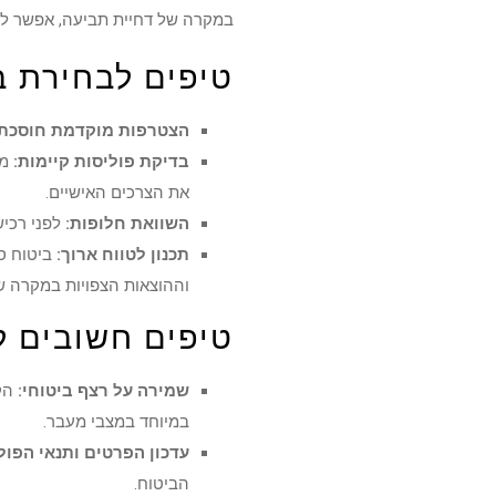
במקרה של דחיית תביעה, אפשר להגיש ערר תוך 60 יום. מומלץ להיעזר ביועץ מקצועי ש
טיפים לבחירת ב
הצטרפות מוקדמת חוסכת ע
בדיקת פוליסות קיימות:
מו
את הצרכים האישיים.
השוואת חלופות:
לפני רכי
תכנון לטווח ארוך:
ביטוח סי
וההוצאות הצפויות במקרה של
טיפים חשובים ל
שמירה על רצף ביטוחי:
הק
במיוחד במצבי מעבר.
עדכון הפרטים ותנאי הפול
הביטוח.