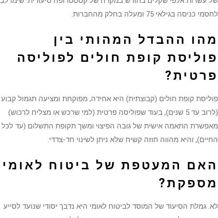
של עשרות אלפי שקלים בחודש במקרה של קטסטרופה סיעודית. שימו לב
לחסמי כניסה בגילאי 75 ומעלה בחלק מהחברות.
מהו ההבדל המהותי בין
פוליסת קופת חולים לפוליסה
פרטית?
פוליסת קופת חולים (קבוצתית) היא אחידה, מפוקחת ומציעה תגמול קבוע
(לרוב עד 5 שנים), בעוד שפוליסה פרטית (למי שרכש או מצליח לרכוש)
מאפשרת התאמה אישית של גובה הפיצוי ומשך תקופת התשלום (עד לכל
החיים), והיא מהווה חוזה קשיח שלא ניתן לשינוי חד-צדדי.
האם המעטפת של ביטוח לאומי
מספקת?
לא. גמלת הסיעוד של המוסד לביטוח לאומי היא נדבך יסודי שנועד לסייע