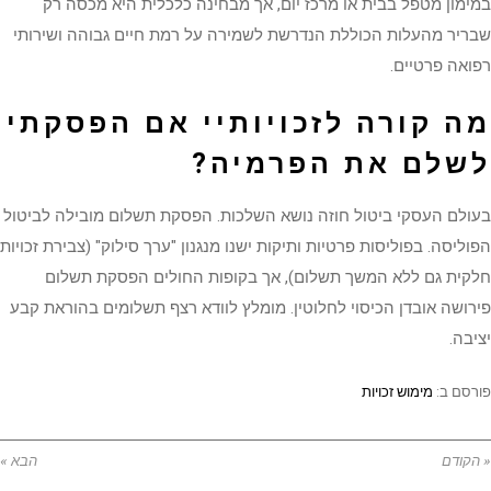
במימון מטפל בבית או מרכז יום, אך מבחינה כלכלית היא מכסה רק
שבריר מהעלות הכוללת הנדרשת לשמירה על רמת חיים גבוהה ושירותי
רפואה פרטיים.
מה קורה לזכויותיי אם הפסקתי
לשלם את הפרמיה?
בעולם העסקי ביטול חוזה נושא השלכות. הפסקת תשלום מובילה לביטול
הפוליסה. בפוליסות פרטיות ותיקות ישנו מנגנון "ערך סילוק" (צבירת זכויות
חלקית גם ללא המשך תשלום), אך בקופות החולים הפסקת תשלום
פירושה אובדן הכיסוי לחלוטין. מומלץ לוודא רצף תשלומים בהוראת קבע
יציבה.
פורסם ב:
מימוש זכויות
« הקודם
הבא »