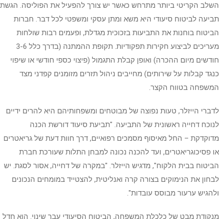
השלב הקריטי ביותר מתרחש כאשר יש צורך להפעיל את הפוליסה. הגשת
תביעה לביטוח סיעודי היא משא ומתן עסקי ומשפטי לכל דבר. חברות
הביטוח בוחנות את התביעות בזכוכית מגדלת, ופעמים רבות שולחות
מעריכים לביצוע חקירות תפקודיות. תקופת ההמתנה (בדרך כלל 3-6
חודשים מיום ההכרה) ואופן קבלת התגמול (פיצוי כספי חודשי או שיפוי
כנגד קבלות על שירותים) מחייבים ניהול תזרים מזומנים קפדני מצד
המשפחה בטווח הקצר.
לדברי הייזלר, טעות נפוצה של מבוטחים ומשפחותיהם היא להרים ידיים
לנוכח דחייה ראשונית של התביעה. "תביעת סיעוד דורשת הכנה
מדוקדקת – החל מאיסוף מסמכים רפואיים, דרך חוות דעת של גריאטרים
או פסיכוגריאטרים, ועד להכנה נכונה למבחן התלות שעורכת חברת
הביטוח בבית הלקוח", מדגיש הייזלר. "במקרה של דחייה, אסור לסגת. יש
לבחון את הנימוקים בצורה קרה ואנליטית, להצטייד במומחים הנכונים
ולהגיש ערעור מבוסס עובדות".
מנקודת מבט של כלכלת המשפחה, הביטוח הסיעודי עבר שינוי. הוא חדל