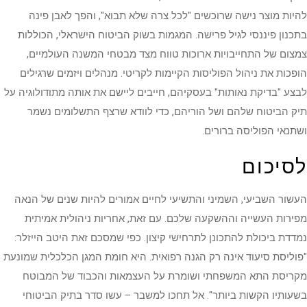
להיות מוצר נישה שרוכשים "לכל צרה שלא תבוא", והפך לאבן פינה
בתכנון פיננסי לגיל פרישה. המגמות בשוק הביטוח הישראלי, הכוללות
צמצום של התחייבויות ארוכות טווח מצד מבטחי המשנה העולמיים,
הופכות את ניהול הפוליסות הקיימות לקריטי. מנהלים ויזמים שרגילים
לבצע "בדיקת נאותות" בעסקיהם, חייבים ליישם את אותה מתודולוגיה על
תיק הביטוח שלהם ושל הוריהם, כדי לוודא שרצף התשלומים נשמר
ושתנאי הפוליסה ברורים.
לסיכום
העשור השביעי, השמיני והתשיעי לחיים אמורים להיות שנים של הנאה
מפירות העשייה וההשקעה שלכם. עם זאת, אחריות ניהולית אמיתית
נמדדת ביכולת להתכונן לתרחישי קיצון. כפי שמסכם זאת היטב הייזלר:
"פוליסת סיעוד אינה רק הגנה רפואית. היא חומת המגן הכלכלית שמונעת
מקריסת התא המשפחתי ושומרת על העצמאות והכבוד של המבוטח
בשעותיו הקשות ביותר". אל תחכו למשבר – עשו סדר בתיק הביטוחי