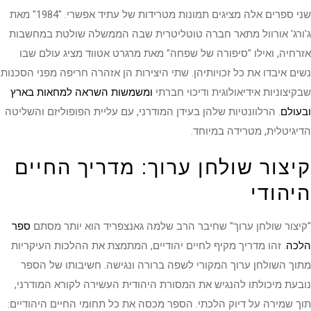
שני ספרים אלה מציגים תמונות מטרידות של עתיד אפשרי. "1984" מאת
ג'ורג' אורוול מתאר חברה טוטליטרית שבה הממשלה שולטת במחשבות
אזרחיה, ואילו "סיפורה של שפחה" מאת מרגרט אטווד מציג עולם שבו
נשים איבדו את כל זכויותיהן. שתי היצירות הן אזהרה חריפה מפני הסכנות
שבקיצוניות אידיאולוגית ודיכוי חברתי
ומשמשות השראה למחאות בארץ
ובעולם
. הרלוונטיות שלהן בעידן המודרני, עם עליית הפופוליזם והשליטה
הדיגיטלית, מטרידה במיוחד.
קיצור שולחן ערוך: מדריך החיים
היהודי
"קיצור שולחן ערוך" שחיבר הרב שלמה גאנצפריד הוא יותר מסתם
ספר
הלכה
. זהו מדריך מקיף לחיים יהודיים, המתמצת את ההלכות העיקריות
מתוך השולחן ערוך המקורי לשפה ברורה ונגישה. חשיבותו של הספר
נובעת מיכולתו להנגיש את המסורת היהודית העשירה לקורא המודרני,
תוך שמירה על דיוק הלכתי. הספר מכסה את כל תחומי החיים היהודיים: