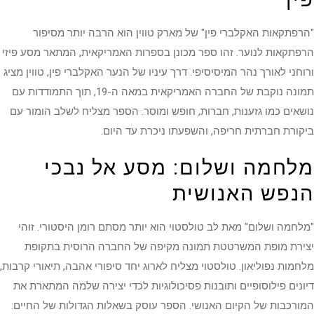
"הרפתקאות האקלברי פין" של מארק טווין הוא הרבה יותר מסיפור
הרפתקאות לנוער. זהו ספר מכונן בספרות האמריקאית, המתאר מסע פיזי
ורוחני לאורך נהר המיסיסיפי. דרך עיניו של הנער האקלברי פין, טווין מציג
תמונה נוקבת של החברה האמריקאית במאה ה-19, תוך התמודדות עם
נושאים כמו גזענות, חברות, חופש ומוסר. הספר מצליח לשלב הומור עם
ביקורת חברתית חריפה, והשפעתו ניכרת עד היום.
מלחמה ושלום: מסע אל נבכי
הנפש האנושית
"מלחמה ושלום" מאת לב טולסטוי הוא יותר מסתם רומן היסטורי. זוהי
יצירת מופת המשרטטת תמונה מקיפה של החברה הרוסית בתקופת
מלחמות נפוליאון. טולסטוי מצליח לארוג יחד סיפורי אהבה, תיאורי קרבות,
דיונים פילוסופיים ותובנות פסיכולוגיות לכדי יצירה שלמה המתארת את
המורכבות של הקיום האנושי. הספר עוסק בשאלות הגדולות של החיים: