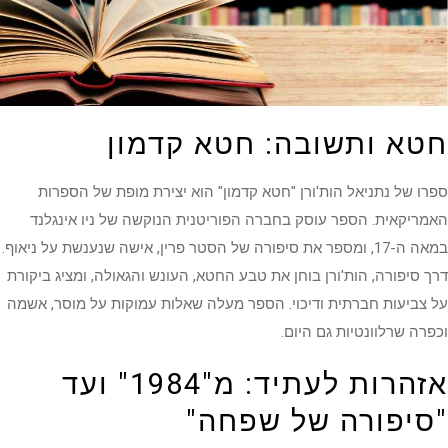
חטא ותשובה: חטא קדמון
ספרו של נתניאל הות'ורן "חטא קדמון" הוא יצירת מופת של הספרות
האמריקאית. הספר עוסק בחברה הפוריטנית הנוקשה של ניו אינגלנד
במאה ה-17, ומספר את סיפורה של הסטר פרין, אישה שנענשת על ניאוף.
דרך סיפורה, הות'ורן בוחן את טבע החטא, העונש והגאולה, ומציג ביקורת
על צביעות חברתית ודיכוי. הספר מעלה שאלות עמוקות על מוסר, אשמה
וכפרה שרלוונטיות גם היום.
אזהרות לעתיד: מ"1984" ועד
"סיפורה של שפחה"