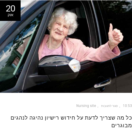
20
אוק
Nursing site
10
סגור לתגובות
 מה שצריך לדעת על חידוש רישיון נהיגה לנהגים
וגרים