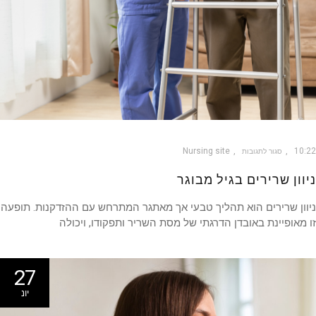
Nursing site
10
סגור לתגובות
וון שרירים בגיל מבוגר
ון שרירים הוא תהליך טבעי אך מאתגר המתרחש עם ההזדקנות. תופעה
מאופיינת באובדן הדרגתי של מסת השריר ותפקודו, ויכולה
27
יונ