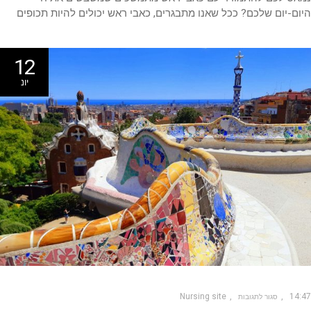
ם-יום שלכם? ככל שאנו מתבגרים, כאבי ראש יכולים להיות תכופים
12
יונ
Nursing site
14
סגור לתגובות