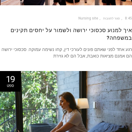
Nursing site
8
סגור לתגובות
ך למנוע סכסוכי ירושה ולשמור על יחסים תקינים
שפחה?
 אחד לפני שאתם פונים לעורכי דין, קחו נשימה עמוקה. סכסוכי ירושה
אמנם מציאות כואבת, אבל הם לא גזירת
19
ספט