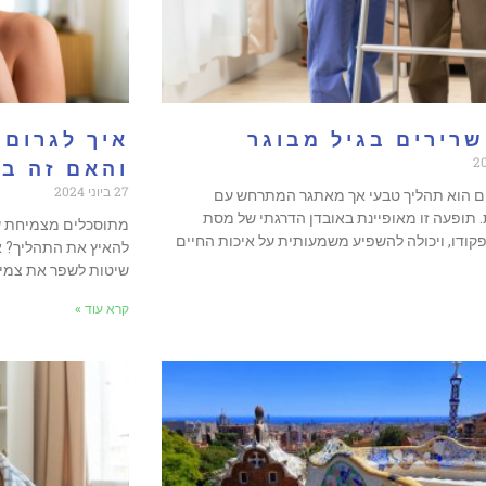
 שרירים בגיל מבוגר
איך לגרום 
והאם זה ב
27 ביוני 2024
רים הוא תהליך טבעי אך מאתגר המתרחש עם
 תופעה זו מאופיינת באובדן הדרגתי של מסת
מתוסכלים מצמיחת שי
קודו, ויכולה להשפיע משמעותית על איכות החיים
להאיץ את התהליך? א
שיטות לשפר את צמי
קרא עוד »