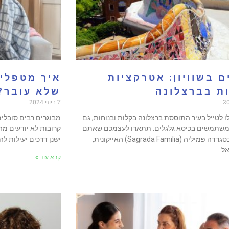
ם בשוויון: אטרקציות
איך מטפלים
ת בברצלונה
שלא עובר?
7 ביוני 2024
 לטייל בעיר התוססת ברצלונה בקלות ובנוחות, גם
מבוגרים רבים סובלים
שתמשים בכיסא גלגלים. תתארו לעצמכם שאתם
קרובות לא יודעים מה
מטיילים בסגרדה פמיליה (Sagrada Familia) האייקונית,
ישנן דרכים יעילות ל
אל
קרא עוד »