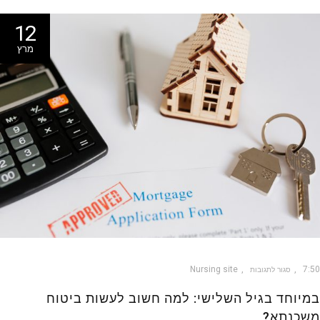
12
מרץ
Nursing site
7
סגור לתגובות
יוחד בגיל השלישי: למה חשוב לעשות ביטוח
כנתא?