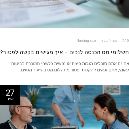
Nursing site
7
סגור לתגובות
לומי מס הכנסה לנכים – איך מגישים בקשה לפטור?
גם אתם סובלים מנכות פיזית או נפשית כלשהי המוכרת בביטוח
מי, אתם זכאים להקלות ופטור מתשלום מס בשיעור מסוים.
27
אפר