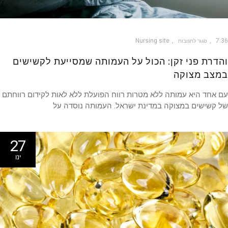
Nursing site
7
סגור לתגובות
דרת פני זקן: הכול על העמותה שמסייעת לקשישים
צב מצוקה
אחד היא עמותה ללא מטרות רווח הפועלת ללא לאות לקידום רווחתם
קשישים במצוקה במדינת ישראל. העמותה נוסדה על
27
ינו