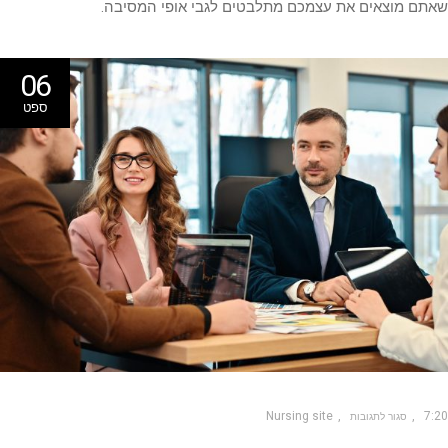
תם מוצאים את עצמכם מתלבטים לגבי אופי המסיבה.
06
ספט
Nursing site
7
סגור לתגובות