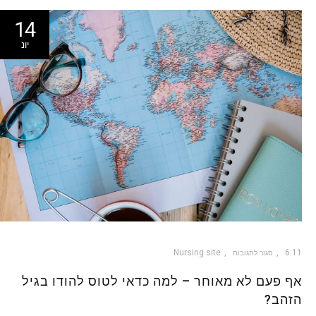
14
יונ
Nursing site
6:11
סגור לתגובות
אף פעם לא מאוחר – למה כדאי לטוס להודו בגיל
הזהב?